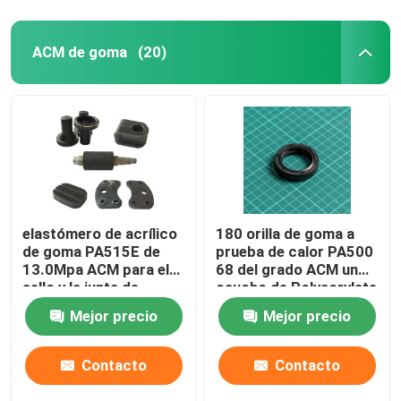
ACM de goma
(20)
elastómero de acrílico
180 orilla de goma a
de goma PA515E de
prueba de calor PA500
13.0Mpa ACM para el
68 del grado ACM un
sello y la junta de
caucho de Polyacrylate
aceite
Mejor precio
Mejor precio
Contacto
Contacto