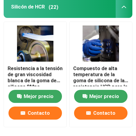
Silicón de HCR
(22)
Epiclorohidrina de goma
CSM de goma
Añadidos de goma
Resistencia a la tensión
Compuesto de alta
de gran viscosidad
temperatura de la
blanca de la goma de
goma de silicona de la
silicona 8Mpa
resistencia HCR para la
industria mecánica
Mejor precio
Mejor precio
Contacto
Contacto