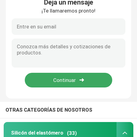
Deja un mensaje
¡Te llamaremos pronto!
Hogar
OTRAS CATEGORÍAS DE NOSOTROS
PRODUCTOS
Silicón del elastómero
(33)
SOBRE LOS E.E.U.U.