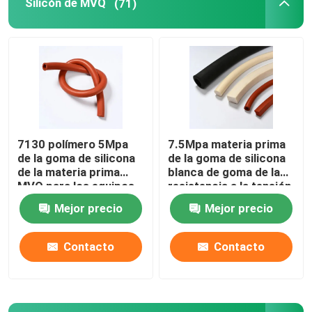
Silicón de MVQ
(71)
Silicón de HCR
El caucho de silicona transparente
Caucho especial
7130 polímero 5Mpa
7.5Mpa materia prima
de la goma de silicona
de la goma de silicona
ACM de goma
de la materia prima
blanca de goma de la
MVQ para los equipos
resistencia a la tensión
eléctricos
MVQ
Mejor precio
Mejor precio
Color Masterbatch
Contacto
Contacto
Goma metílica del silicón del vinilo
Compuesto de goma de AEM