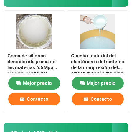
Viaje de la fábrica
Control de calidad
Éntrenos en contacto con
Goma de silicona
Caucho material del
descolorida prima de
elastómero del sistema
las materias 6.5Mpa
de la compresión del
Noticias
LSR del grado del
silicón inodoro insípido
silicón maternal e
el 14% de LSR
Mejor precio
Mejor precio
infantil del elastómero
Pida una cita
Contacto
Contacto
Silicón del elastómero
Silicón de MVQ