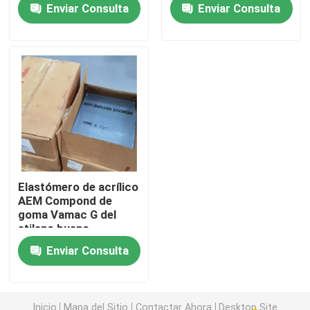
Enviar Consulta
Enviar Consulta
Productos
Silicón del elastómero
Silicón de MVQ
Silicón de HCR
Elastómero de acrílico
AEM Compond de
goma Vamac G del
El caucho de silicona transparente
etileno bueno
flameando resistencia
Enviar Consulta
Caucho especial
ACM de goma
Inicio
Mapa del Sitio
Contactar Ahora
Desktop Site