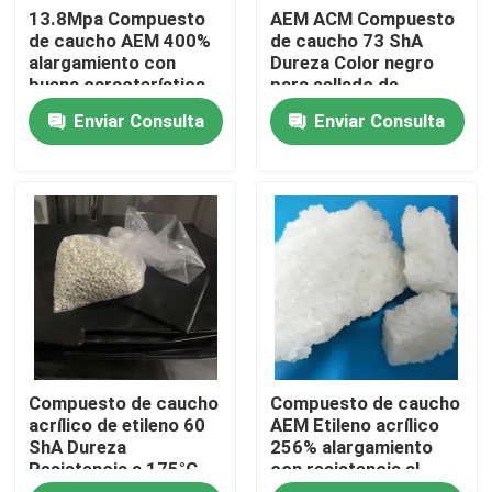
13.8Mpa Compuesto
AEM ACM Compuesto
de caucho AEM 400%
de caucho 73 ShA
alargamiento con
Dureza Color negro
buena característica
para sellado de
de envejecimiento por
automóviles
Enviar Consulta
Enviar Consulta
calor
Inicio
Compuesto de caucho
Compuesto de caucho
Sobre nosotros
acrílico de etileno 60
AEM Etileno acrílico
ShA Dureza
256% alargamiento
Resistencia a 175°C
con resistencia al
Contactos
ozono