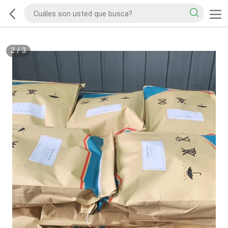
2
/
3