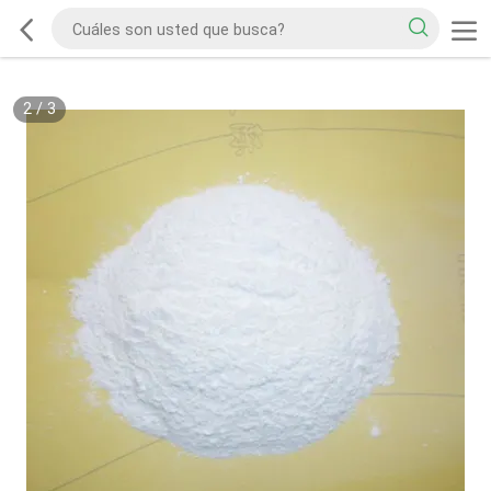
2
/
3