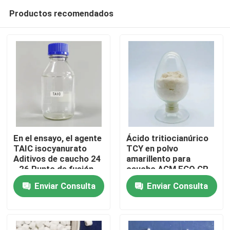
Productos recomendados
En el ensayo, el agente
Ácido tritiocianúrico
TAIC isocyanurato
TCY en polvo
Aditivos de caucho 24
amarillento para
Inicio
- 26 Punto de fusión
caucho ACM ECO CR
Líquido claro
Enviar Consulta
Enviar Consulta
Sobre nosotros
Contactos