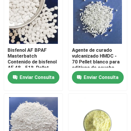
Productos
Silicón del elastómero
Bisfenol AF BPAF
Agente de curado
Silicón de MVQ
Masterbatch
vulcanizado HMDC -
Contenido de bisfenol
70 Pellet blanco para
AF 48 - 51% Pellet
aditivos de caucho
Silicón de HCR
blanco
AEM
Enviar Consulta
Enviar Consulta
El caucho de silicona transparente
Caucho especial
ACM de goma