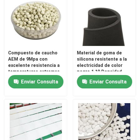
Viaje de la fábrica
Control de calidad
Compuesto de caucho
Material de goma de
Éntrenos en contacto con
AEM de 9Mpa con
silicona resistente a la
excelente resistencia a
electricidad de color
temperaturas extremas
negro 1.19 Densidad
Noticias
350% alargamiento
Enviar Consulta
Enviar Consulta
Pida una cita
Silicón del elastómero
Silicón de MVQ